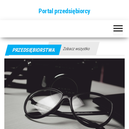
Przejdź
Portal przedsiębiorcy
do
treści
Zobacz wszystko
PRZEDSIĘBIORSTWA