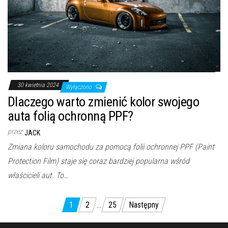
30 kwietnia 2024
Wyłączono
Dlaczego warto zmienić kolor swojego
auta folią ochronną PPF?
przez
JACK
Zmiana koloru samochodu za pomocą folii ochronnej PPF (Paint
Protection Film) staje się coraz bardziej popularna wśród
właścicieli aut. To…
Nawigacja
1
2
…
25
Następny
po