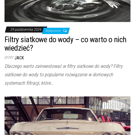
29 października 2024
Wyłączono
Filtry siatkowe do wody – co warto o nich
wiedzieć?
przez
JACK
Dlaczego warto zainwestować w filtry siatkowe do wody? Filtry
siatkowe do wody to popularne rozwiązanie w domowych
systemach filtracji, które…