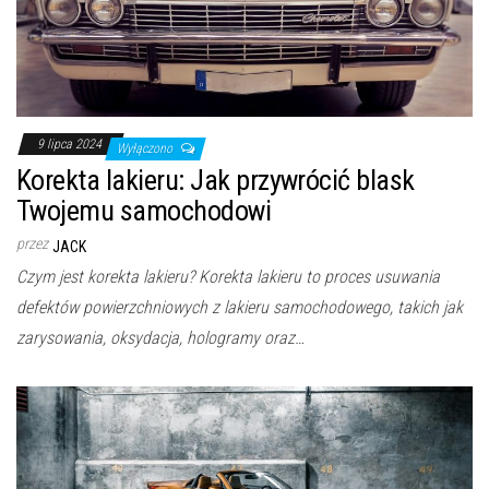
9 lipca 2024
Wyłączono
Korekta lakieru: Jak przywrócić blask
Twojemu samochodowi
przez
JACK
Czym jest korekta lakieru? Korekta lakieru to proces usuwania
defektów powierzchniowych z lakieru samochodowego, takich jak
zarysowania, oksydacja, hologramy oraz…