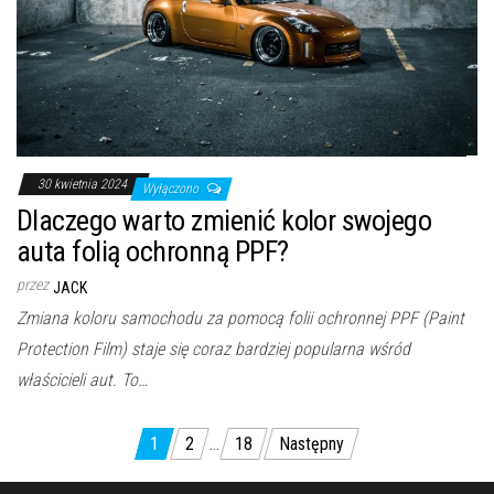
30 kwietnia 2024
Wyłączono
Dlaczego warto zmienić kolor swojego
auta folią ochronną PPF?
przez
JACK
Zmiana koloru samochodu za pomocą folii ochronnej PPF (Paint
Protection Film) staje się coraz bardziej popularna wśród
właścicieli aut. To…
Nawigacja
1
2
…
18
Następny
po