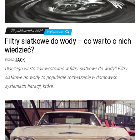
29 października 2024
Wyłączono
Filtry siatkowe do wody – co warto o nich
wiedzieć?
przez
JACK
Dlaczego warto zainwestować w filtry siatkowe do wody? Filtry
siatkowe do wody to popularne rozwiązanie w domowych
systemach filtracji, które…