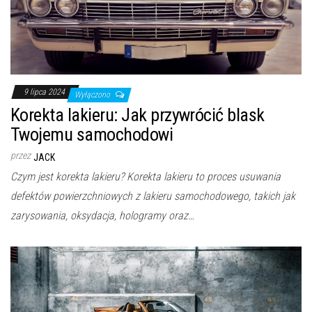
9 lipca 2024
Wyłączono
Korekta lakieru: Jak przywrócić blask
Twojemu samochodowi
przez
JACK
Czym jest korekta lakieru? Korekta lakieru to proces usuwania
defektów powierzchniowych z lakieru samochodowego, takich jak
zarysowania, oksydacja, hologramy oraz…