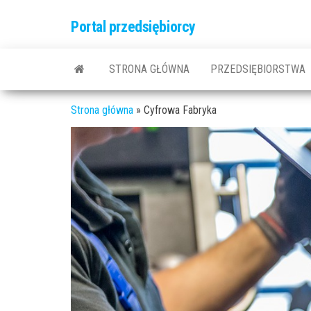
Przejdź
Portal przedsiębiorcy
do
treści
STRONA GŁÓWNA
PRZEDSIĘBIORSTWA
Strona główna
»
Cyfrowa Fabryka