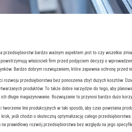
 przedsiębiorstw bardzo ważnym aspektem jest to czy wszelkie zmian
 powstrzymują właścicieli firm przed podjęciem decyzji o wprowadzen
rynków. Bardzo dobrym rozwiązaniem, które zapewnia ochronę przed nie
i rozwoju przedsiębiorstwa bez ponoszenia zbyt dużych kosztów. Dzi
 wytwarzanych produktów. To także dobre narzędzie do tego, aby planow
ich długie magazynowanie. Rozwiązanie to przynosi bardzo dużo korzy
tworzenie linii produkcyjnych w taki sposób, aby czas powstania produ
 krok, jeśli chodzi o skuteczną optymalizację całego przedsiębiorstw
 na prawidłowy rozwój przedsiębiorstwa bez względu na jego specyfik