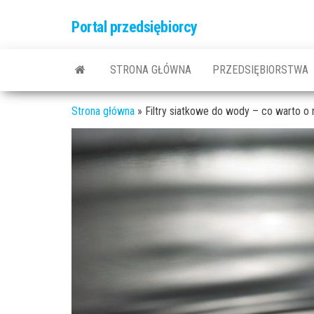
Przejdź
Portal przedsiębiorcy
do
treści
STRONA GŁÓWNA
PRZEDSIĘBIORSTWA
Strona główna
»
Filtry siatkowe do wody – co warto o 