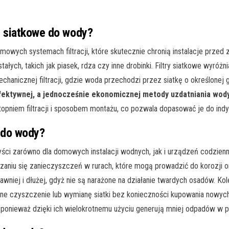
y siatkowe do wody?
omowych systemach filtracji, które skutecznie chronią instalacje prz
tałych, takich jak piasek, rdza czy inne drobinki. Filtry siatkowe wyró
mechanicznej filtracji, gdzie woda przechodzi przez siatkę o określon
efektywnej, a jednocześnie ekonomicznej metody uzdatniania wod
, stopniem filtracji i sposobem montażu, co pozwala dopasować je do ind
e do wody?
zyści zarówno dla domowych instalacji wodnych, jak i urządzeń codzie
zaniu się zanieczyszczeń w rurach, które mogą prowadzić do korozji o
rawniej i dłużej, gdyż nie są narażone na działanie twardych osadów. Kol
ne czyszczenie lub wymianę siatki bez konieczności kupowania nowych
, ponieważ dzięki ich wielokrotnemu użyciu generują mniej odpadów w po