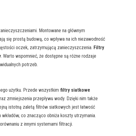
ed zanieczyszczeniami. Montowane na głównym
żniają się prostą budową, co wpływa na ich niezawodność
ej gęstości oczek, zatrzymującą zanieczyszczenia.
Filtry
y
. Warto wspomnieć, że dostępne są różne rodzaje
ywidualnych potrzeb.
nnego użytku. Przede wszystkim
filtry siatkowe
raz zmniejszenia przepływu wody. Dzięki nim także
ejną istotną zaletą filtrów siatkowych jest łatwość
 wkładów, co znacząco obniża koszty utrzymania.
równaniu z innymi systemami filtracji.