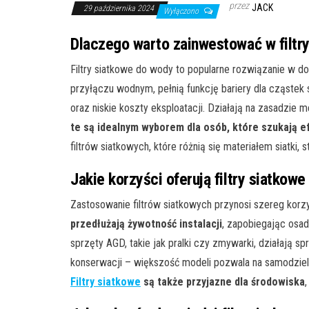
przez
JACK
29 października 2024
Wyłączono
Dlaczego warto zainwestować w filtr
Filtry siatkowe do wody to popularne rozwiązanie w d
przyłączu wodnym, pełnią funkcję bariery dla cząstek s
oraz niskie koszty eksploatacji. Działają na zasadzie 
te są idealnym wyborem dla osób, które szukają 
filtrów siatkowych, które różnią się materiałem siatki
Jakie korzyści oferują filtry siatkow
Zastosowanie filtrów siatkowych przynosi szereg kor
przedłużają żywotność instalacji
, zapobiegając osad
sprzęty AGD, takie jak pralki czy zmywarki, działają sp
konserwacji – większość modeli pozwala na samodziel
Filtry siatkowe
są także przyjazne dla środowiska