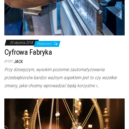
23 stycznia 2018
Wyłączono
Cyfrowa Fabryka
przez
JACK
Przy dzisiejszym, wysokim poziomie zautomatyzowania
przedsiębiorstw bardzo ważnym aspektem jest to czy wszelkie
zmiany, jakie chcemy wprowadzać będą korzystne i…