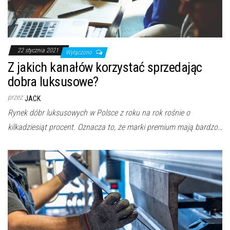
22 stycznia 2021
Wyłączono
Z jakich kanałów korzystać sprzedając
dobra luksusowe?
przez
JACK
Rynek dóbr luksusowych w Polsce z roku na rok rośnie o
kilkadziesiąt procent. Oznacza to, że marki premium mają bardzo…