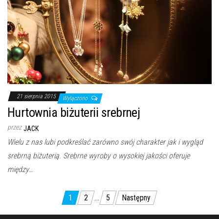
21 sierpnia 2015
Wyłączono
Hurtownia biżuterii srebrnej
przez
JACK
Wielu z nas lubi podkreślać zarówno swój charakter jak i wygląd
srebrną biżuterią. Srebrne wyroby o wysokiej jakości oferuje
między…
Nawigacja
1
2
…
5
Następny
po