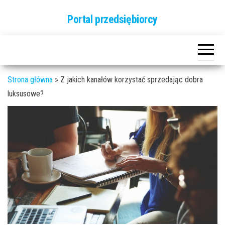
Przejdź
Portal przedsiębiorcy
do
treści
Strona główna
»
Z jakich kanałów korzystać sprzedając dobra
luksusowe?