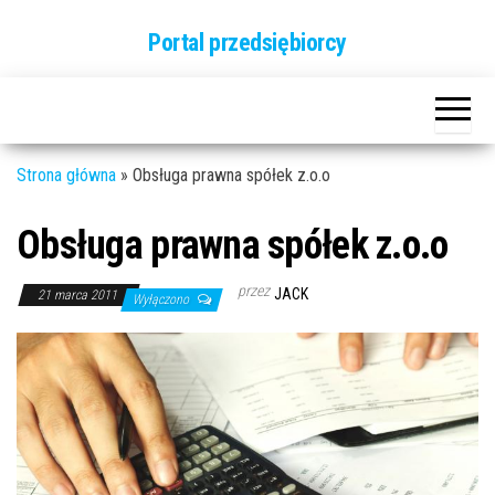
Przejdź
Portal przedsiębiorcy
do
treści
Strona główna
»
Obsługa prawna spółek z.o.o
Obsługa prawna spółek z.o.o
przez
JACK
21 marca 2011
Wyłączono