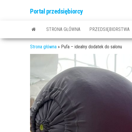
Przejdź
Portal przedsiębiorcy
do
treści
STRONA GŁÓWNA
PRZEDSIĘBIORSTWA
Strona główna
»
Pufa – idealny dodatek do salonu