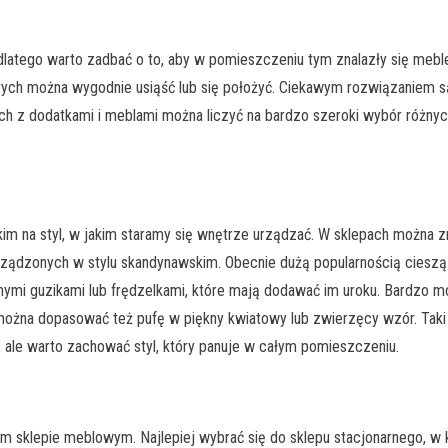
 dlatego warto zadbać o to, aby w pomieszczeniu tym znalazły się me
órych można wygodnie usiąść lub się położyć. Ciekawym rozwiązaniem s
ch z dodatkami i meblami można liczyć na bardzo szeroki wybór różnyc
im na styl, w jakim staramy się wnętrze urządzać. W sklepach można
ządzonych w stylu skandynawskim. Obecnie dużą popularnością cieszą s
i guzikami lub frędzelkami, które mają dodawać im uroku. Bardzo mod
można dopasować też pufę w piękny kwiatowy lub zwierzęcy wzór. Taki
 ale warto zachować styl, który panuje w całym pomieszczeniu.
 sklepie meblowym. Najlepiej wybrać się do sklepu stacjonarnego, w 