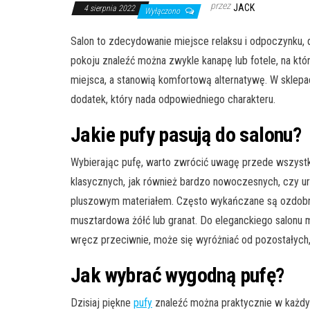
przez
JACK
4 sierpnia 2022
Wyłączono
Salon to zdecydowanie miejsce relaksu i odpoczynku,
pokoju znaleźć można zwykle kanapę lub fotele, na kt
miejsca, a stanowią komfortową alternatywę. W sklepa
dodatek, który nada odpowiedniego charakteru.
Jakie pufy pasują do salonu?
Wybierając pufę, warto zwrócić uwagę przede wszystk
klasycznych, jak również bardzo nowoczesnych, czy ur
pluszowym materiałem. Często wykańczane są ozdobnym
musztardowa żółć lub granat. Do eleganckiego salonu 
wręcz przeciwnie, może się wyróżniać od pozostałych,
Jak wybrać wygodną pufę?
Dzisiaj piękne
pufy
znaleźć można praktycznie w każdym