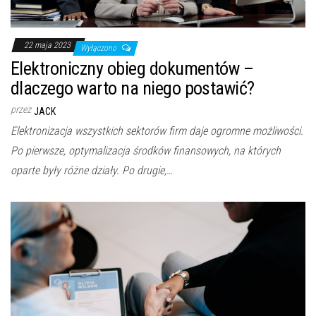
22 maja 2023
Wyłączono
Elektroniczny obieg dokumentów –
dlaczego warto na niego postawić?
przez
JACK
Elektronizacja wszystkich sektorów firm daje ogromne możliwości.
Po pierwsze, optymalizacja środków finansowych, na których
oparte były różne działy. Po drugie,…