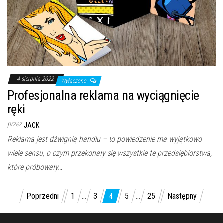
4 sierpnia 2022
Wyłączono
Profesjonalna reklama na wyciągnięcie
ręki
przez
JACK
Reklama jest dźwignią handlu – to powiedzenie ma wyjątkowo
wiele sensu, o czym przekonały się wszystkie te przedsiębiorstwa,
które próbowały…
Nawigacja
Poprzedni
1
…
3
4
5
…
25
Następny
po