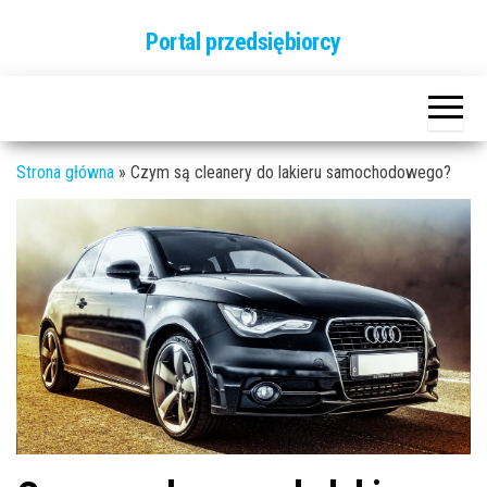
Przejdź
Portal przedsiębiorcy
do
treści
Strona główna
»
Czym są cleanery do lakieru samochodowego?