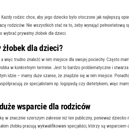
 Każdy rodzic chce, aby jego dziecko było otoczone jak najlepszą opie
pracę rodziców. Nie wszystkich stać na to, żeby wynająć pełnoetatową
bo wybrać prywatny żłobek dla dzieci.
 żłobek dla dzieci?
, a więc trudno znaleźć w nim miejsce dla swojej pociechy. Często mam
łobka w konkretnym terminie. Jest to bardzo problematyczne i stwarza 
za tym idzie – mamy duże szanse, że znajdzie się w nim miejsce. Ponadt
współpracują ze specjalistami np. logopedą czy dietetykiem, więc ma
 duże wsparcie dla rodziców
kę w znacznie szerszym zakresie niż ten publiczny, ponieważ dzieck
akim żłobku pracują wykwalifikowani specjaliści, którzy są wsparciem d