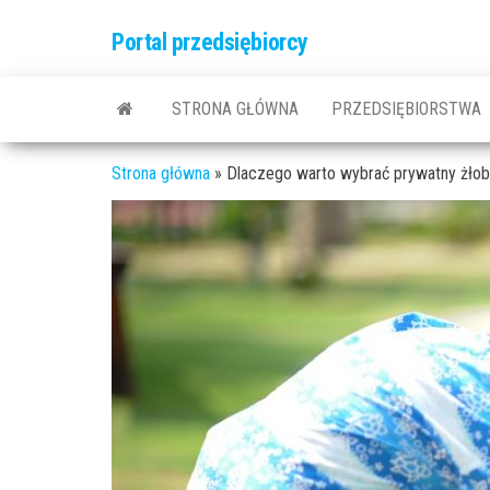
Przejdź
Portal przedsiębiorcy
do
treści
STRONA GŁÓWNA
PRZEDSIĘBIORSTWA
Strona główna
»
Dlaczego warto wybrać prywatny żłobe