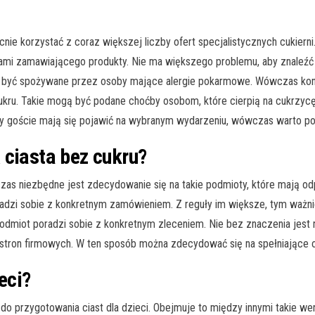
nie korzystać z coraz większej liczby ofert specjalistycznych cukierni
i zamawiającego produkty. Nie ma większego problemu, aby znaleźć ta
ą być spożywane przez osoby mające alergie pokarmowe. Wówczas kon
ukru. Takie mogą być podane choćby osobom, które cierpią na cukrzycę
 tacy goście mają się pojawić na wybranym wydarzeniu, wówczas warto p
 ciasta bez cukru?
zas niezbędne jest zdecydowanie się na takie podmioty, które mają o
radzi sobie z konkretnym zamówieniem. Z reguły im większe, tym ważnie
 podmiot poradzi sobie z konkretnym zleceniem. Nie bez znaczenia jest
stron firmowych. W ten sposób można zdecydować się na spełniające
eci?
o przygotowania ciast dla dzieci. Obejmuje to między innymi takie wer