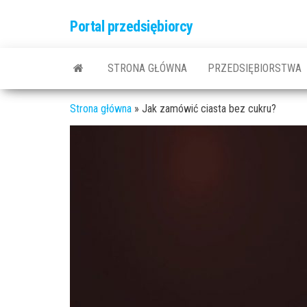
Przejdź
Portal przedsiębiorcy
do
treści
STRONA GŁÓWNA
PRZEDSIĘBIORSTWA
Strona główna
»
Jak zamówić ciasta bez cukru?