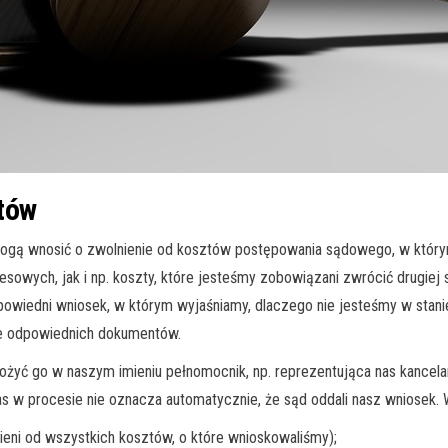
tów
, mogą wnosić o zwolnienie od kosztów postępowania sądowego, w któr
wych, jak i np. koszty, które jesteśmy zobowiązani zwrócić drugiej st
powiedni wniosek, w którym wyjaśniamy, dlaczego nie jesteśmy w stani
ie odpowiednich dokumentów.
żyć go w naszym imieniu pełnomocnik, np. reprezentująca nas kancelar
s w procesie nie oznacza automatycznie, że sąd oddali nasz wniosek. 
eni od wszystkich kosztów, o które wnioskowaliśmy);