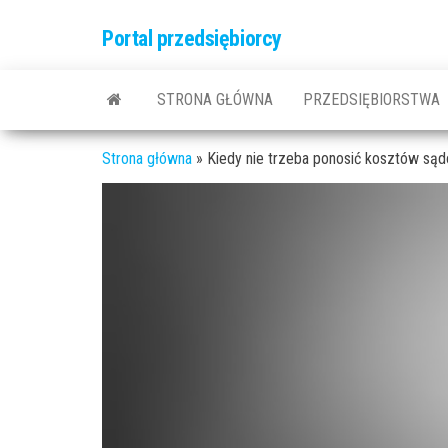
Przejdź
Portal przedsiębiorcy
do
treści
STRONA GŁÓWNA
PRZEDSIĘBIORSTWA
Strona główna
»
Kiedy nie trzeba ponosić kosztów są