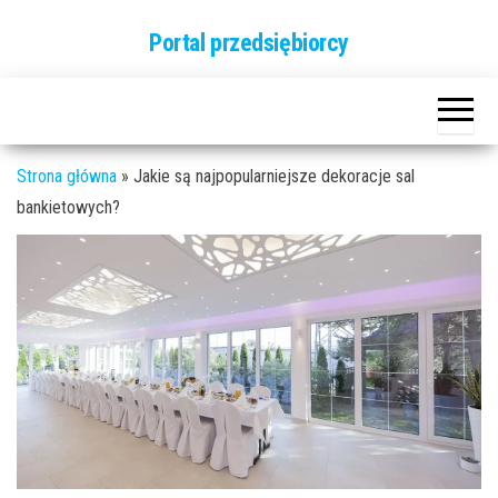
Przejdź
Portal przedsiębiorcy
do
treści
Strona główna
»
Jakie są najpopularniejsze dekoracje sal
bankietowych?