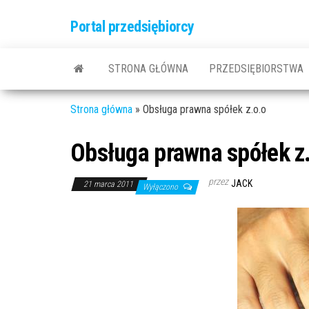
Przejdź
Portal przedsiębiorcy
do
treści
STRONA GŁÓWNA
PRZEDSIĘBIORSTWA
Strona główna
»
Obsługa prawna spółek z.o.o
Obsługa prawna spółek z
przez
JACK
21 marca 2011
Wyłączono